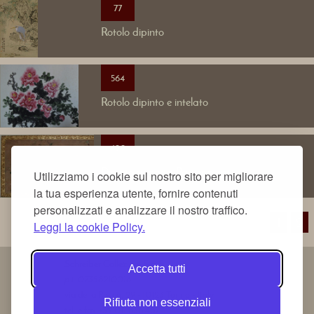
77
Rotolo dipinto
564
Rotolo dipinto e intelato
622
Dipinto su carta Papier peint
Utilizziamo i cookie sul nostro sito per migliorare
la tua esperienza utente, fornire contenuti
personalizzati e analizzare il nostro traffico.
1
2
Leggi la cookie Policy.
Schreiber Collezioni S.a.S.
Accetta tutti
p.i. 07358210016
via della Rocca, 29 - 10123 Torino - Italy
Rifiuta non essenziali
tel. e fax +39 011 836 487