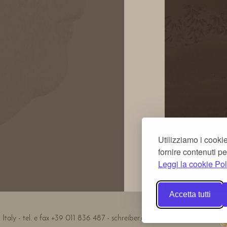
Utilizziamo i cookie
fornire contenuti pe
Leggi la cookie Pol
Accetta tutti
Italy - tel. e fax +39 011 836 487 - schreiber.collezioni@libero.it