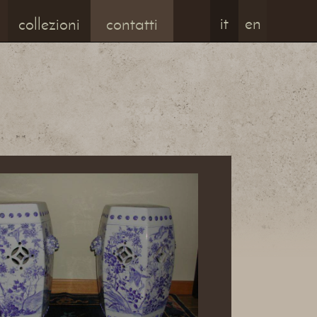
it
en
collezioni
contatti