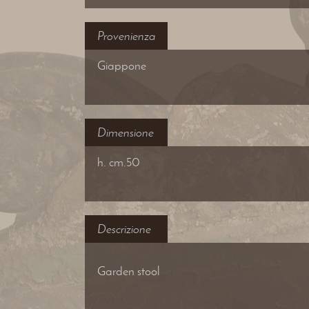
Provenienza
Giappone
Dimensione
h. cm.50
Descrizione
Garden stool