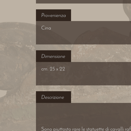
Provenienza
Cina
Dimensione
cm. 25 x 22
Descrizione
Sono piuttosto rare le statuette di cavalli ra