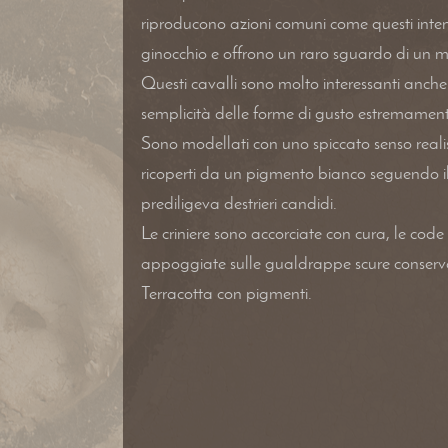
riproducono azioni comuni come questi intent
ginocchio e offrono un raro sguardo di un
Questi cavalli sono molto interessanti anche 
semplicità delle forme di gusto estremame
Sono modellati con uno spiccato senso realis
ricoperti da un pigmento bianco seguendo i
prediligeva destrieri candidi.
Le criniere sono accorciate con cura, le code 
appoggiate sulle gualdrappe scure conserva
Terracotta con pigmenti.