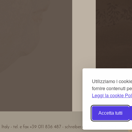
Utilizziamo i cookie
fornire contenuti pe
Leggi la cookie Pol
Accetta tutti
Italy - tel. e fax +39 011 836 487 - schreiber.collezioni@libero.it