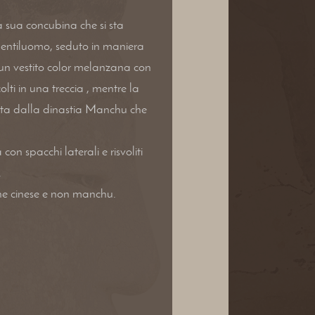
a sua concubina che si sta
 gentiluomo, seduto in maniera
 un vestito color melanzana con
lti in una treccia , mentre la
sta dalla dinastia Manchu che
n spacchi laterali e risvoliti
.
ine cinese e non manchu.