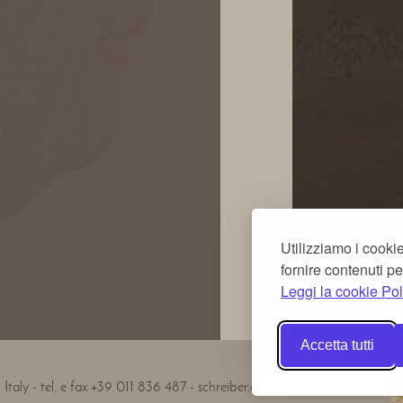
Utilizziamo i cookie
fornire contenuti pe
Leggi la cookie Pol
Accetta tutti
Italy - tel. e fax +39 011 836 487 - schreiber.collezioni@libero.it