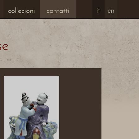
it
en
collezioni
contatti
se