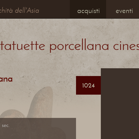
chità dell'Asia
acquisti
eventi
tatuette porcellana cine
lana
1024
 sec.